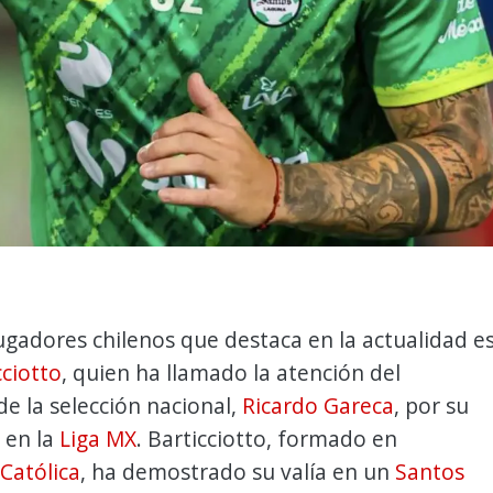
ugadores chilenos que destaca en la actualidad e
ciotto
, quien ha llamado la atención del
e la selección nacional,
Ricardo Gareca
, por su
 en la
Liga MX
. Barticciotto, formado en
Católica
, ha demostrado su valía en un
Santos