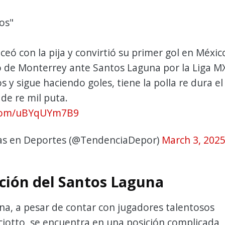
os"
eó con la pija y convirtió su primer gol en Méxic
o de Monterrey ante Santos Laguna por la Liga M
s y sigue haciendo goles, tiene la polla re dura el
 de re mil puta.
r.com/uBYqUYm7B9
as en Deportes (@TendenciaDepor)
March 3, 202
ación del Santos Laguna
a, a pesar de contar con jugadores talentosos
iotto, se encuentra en una posición complicada