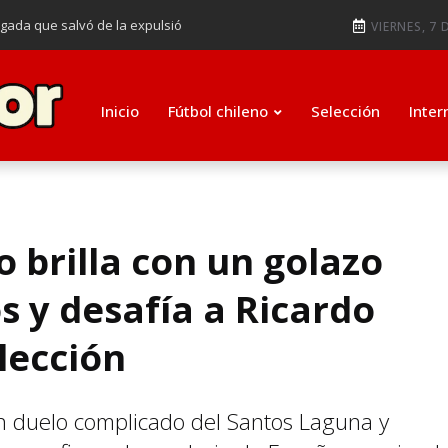
ugada que salvó de la expulsió
VIERNES, 7 
audiendo en notable goleada de la
e clasificar a octavos de
Inicio
Fútbol chileno
Selección
Inter
ti como su nuevo entrenador para
o brilla con un golazo
 y desafía a Ricardo
lección
un duelo complicado del Santos Laguna y