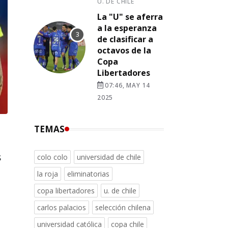
U. DE CHILE
La "U" se aferra
a la esperanza
de clasificar a
octavos de la
Copa
Libertadores
07:46, MAY 14
2025
TEMAS
s
colo colo
universidad de chile
la roja
eliminatorias
copa libertadores
u. de chile
carlos palacios
selección chilena
universidad católica
copa chile