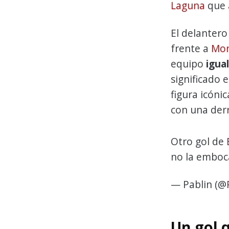
Laguna
que 
El delantero
frente a
Mon
equipo
igua
significado 
figura icóni
con una derr
Otro gol de 
no la emboc
— Pablin (@
Un gol 