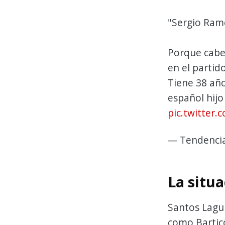
"Sergio Ram
Porque cabec
en el partid
Tiene 38 año
español hijo
pic.twitte
— Tendenci
La situ
Santos Lagun
como Barticc