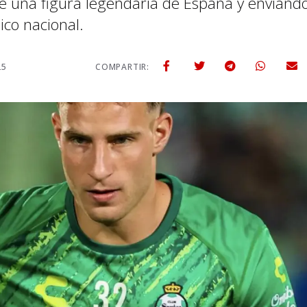
e una figura legendaria de España y enviand
ico nacional.
25
COMPARTIR: