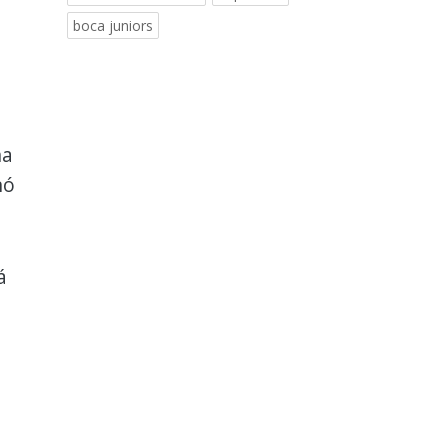
boca juniors
na
nó
á