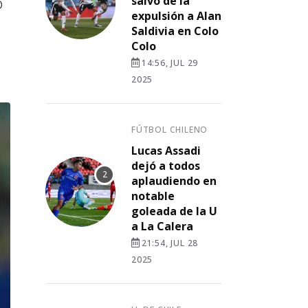
o
salvó de la
expulsión a Alan
Saldivia en Colo
Colo
14:56, JUL 29
2025
FÚTBOL CHILENO
Lucas Assadi
dejó a todos
aplaudiendo en
notable
goleada de la U
a La Calera
21:54, JUL 28
2025