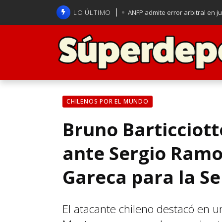
LO ÚLTIMO
ANFP admite error arbitral en j
Lucas Assadi dejó a todos apl
La U se aferra a la esperanza d
Brasil anuncia a Carlo Ancelot
CHILENOS POR EL MUNDO
Bruno Barticciott
ante Sergio Ramos
Gareca para la Se
El atacante chileno destacó en 