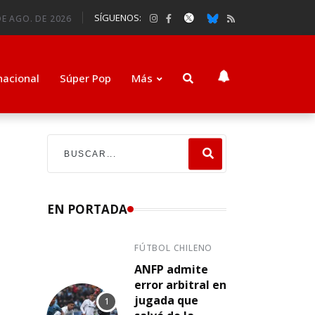
SÍGUENOS:
DE AGO. DE 2026
nacional
Súper Pop
Más
EN PORTADA
FÚTBOL CHILENO
ANFP admite
error arbitral en
jugada que