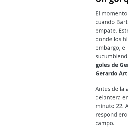
El momento c
cuando Barti
empate. Este
donde los h
embargo, el
sucumbiend
goles de Ge
Gerardo Art
Antes de la 
delantera en
minuto 22. A
respondieron
campo.