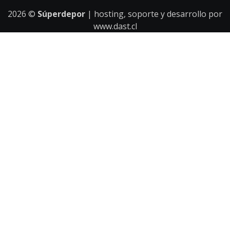
2026
©
Súperdepor
| hosting, soporte y desarrollo por
www.dast.cl