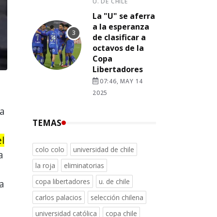
U. DE CHILE
La "U" se aferra
a la esperanza
de clasificar a
octavos de la
Copa
Libertadores
07:46, MAY 14
2025
ca
TEMAS
l
colo colo
universidad de chile
a
la roja
eliminatorias
copa libertadores
u. de chile
a
carlos palacios
selección chilena
universidad católica
copa chile