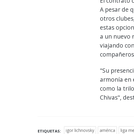
El contrato 
A pesar de q
otros clubes
estas opcion
a un nuevo r
viajando con
compañeros
"Su presenc
armonía en 
como la tril
Chivas", de
igor lichnovsky
américa
liga m
ETIQUETAS: