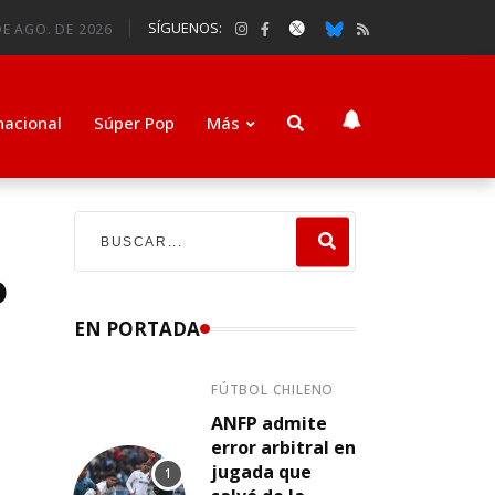
SÍGUENOS:
DE AGO. DE 2026
nacional
Súper Pop
Más
o
EN PORTADA
FÚTBOL CHILENO
ANFP admite
error arbitral en
jugada que