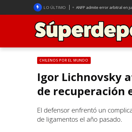
LO ÚLTIMO
ANFP admite error arbitral en j
Lucas Assadi dejó a todos apl
La U se aferra a la esperanza d
Brasil anuncia a Carlo Ancelot
CHILENOS POR EL MUNDO
Igor Lichnovsky 
de recuperación 
El defensor enfrentó un complic
de ligamentos el año pasado.