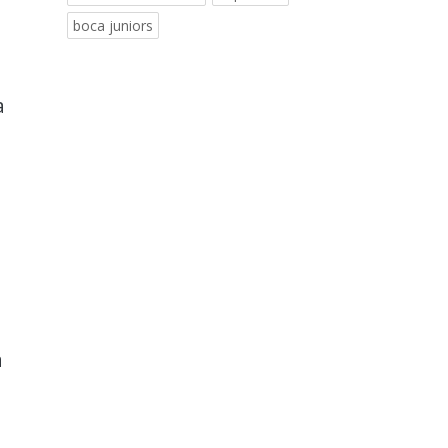
boca juniors
a
a