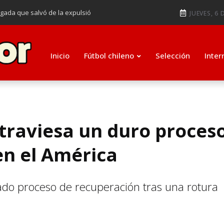
ugada que salvó de la expulsió
JUEVES, 6 
audiendo en notable goleada de la
e clasificar a octavos de
Inicio
Fútbol chileno
Selección
Inter
ti como su nuevo entrenador para
atraviesa un duro proces
en el América
ado proceso de recuperación tras una rotura