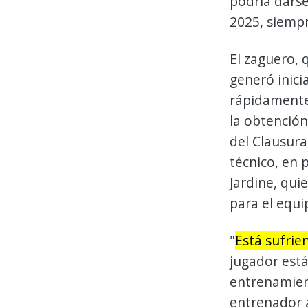
podría dars
2025, siempr
El zaguero, 
generó inici
rápidamente 
la obtención
del Clausur
técnico, en 
Jardine, qui
para el equi
"
Está sufrie
jugador está
entrenamien
entrenador a