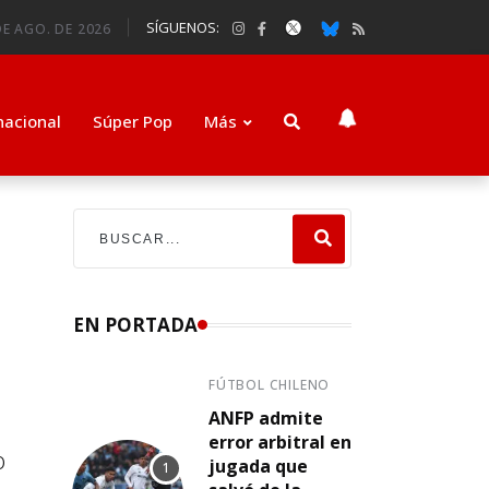
SÍGUENOS:
DE AGO. DE 2026
nacional
Súper Pop
Más
EN PORTADA
FÚTBOL CHILENO
ANFP admite
error arbitral en
o
jugada que