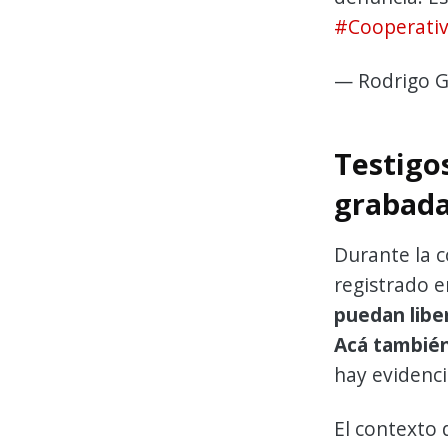
#Cooperati
— Rodrigo G
Testigos
grabad
Durante la 
registrado e
puedan libe
Acá también
hay evidenci
El contexto