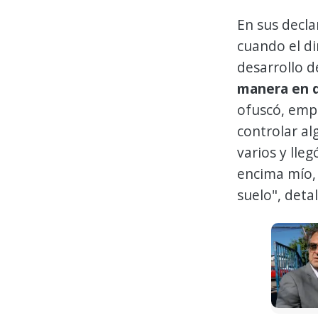
En sus decla
cuando el d
desarrollo d
manera en q
ofuscó, empe
controlar a
varios y lle
encima mío,
suelo", detal