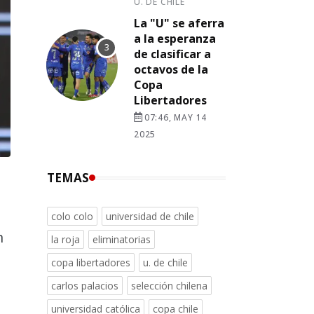
U. DE CHILE
La "U" se aferra
a la esperanza
de clasificar a
octavos de la
Copa
Libertadores
07:46, MAY 14
2025
TEMAS
colo colo
universidad de chile
n
la roja
eliminatorias
copa libertadores
u. de chile
carlos palacios
selección chilena
universidad católica
copa chile