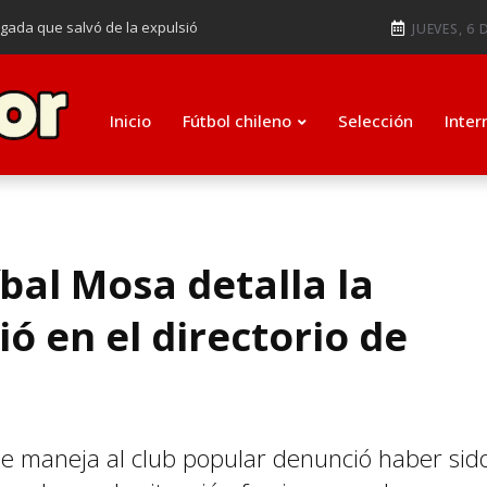
ugada que salvó de la expulsió
JUEVES, 6 
audiendo en notable goleada de la
e clasificar a octavos de
Inicio
Fútbol chileno
Selección
Inter
ti como su nuevo entrenador para
íbal Mosa detalla la
ó en el directorio de
que maneja al club popular denunció haber sid