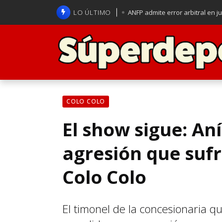
LO ÚLTIMO
ANFP admite error arbitral en j
Lucas Assadi dejó a todos apl
La U se aferra a la esperanza d
Brasil anuncia a Carlo Ancelot
COLO COLO
El show sigue: An
agresión que sufri
Colo Colo
El timonel de la concesionaria 