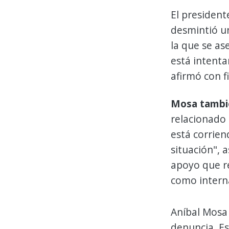
El president
desmintió un
la que se as
está intenta
afirmó con f
Mosa tambié
relacionado 
está corrien
situación", 
apoyo que re
como intern
Aníbal Mosa 
denuncia. E