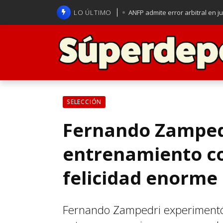
LO ÚLTIMO
ANFP admite error arbitral en j
Lucas Assadi dejó a todos apl
La U se aferra a la esperanza d
Brasil anuncia a Carlo Ancelot
SELECCIÓN
Fernando Zampedr
entrenamiento con
felicidad enorme 
Fernando Zampedri experimentó u