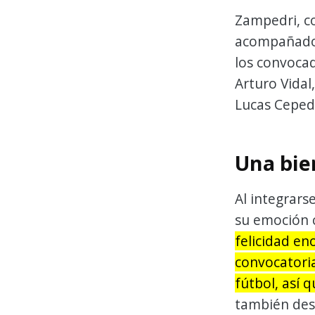
Zampedri, co
acompañado p
los convocad
Arturo Vidal
Lucas Ceped
Una bie
Al integrars
su emoción c
felicidad en
convocatoria
fútbol, así 
también dest