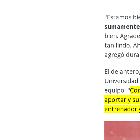
"Estamos bie
sumamente
bien. Agrade
tan lindo. A
agregó duran
El delanter
Universidad 
equipo: "
Com
aportar y su
entrenador 