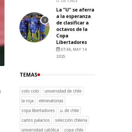
U. DE CHILE
La "U" se aferra
a la esperanza
de clasificar a
octavos de la
Copa
Libertadores
07:46, MAY 14
2025
TEMAS
a
colo colo
universidad de chile
la roja
eliminatorias
copa libertadores
u. de chile
carlos palacios
selección chilena
universidad católica
copa chile