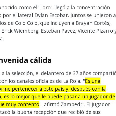
nocido como el ‘Toro’, llegó a la concentración
or el lateral Dylan Escobar. Juntos se unieron a
os de Colo Colo, que incluyen a Brayan Cortés,
, Erick Wiemberg, Esteban Pavez, Vicente Pizarro 
a.
nvenida cálida
e a la selección, el delantero de 37 años comparti
on los canales oficiales de La Roja. "
Es una
orme pertenecer a este país y, después con la
, es lo mejor que le puede pasar a un jugador de
que muy contento
", afirmó Zampedri. El jugador
acó la buena recepción que recibió de sus