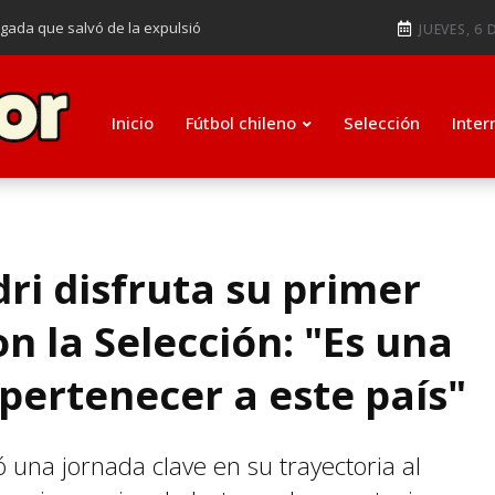
ugada que salvó de la expulsió
JUEVES, 6 
audiendo en notable goleada de la
e clasificar a octavos de
Inicio
Fútbol chileno
Selección
Inter
ti como su nuevo entrenador para
i disfruta su primer
 la Selección: "Es una
pertenecer a este país"
na jornada clave en su trayectoria al