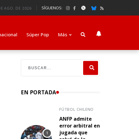
SÍGUENOS:
DE AGO. DE 2026
nacional
Súper Pop
Más
EN PORTADA
FÚTBOL CHILENO
ANFP admite
error arbitral en
jugada que