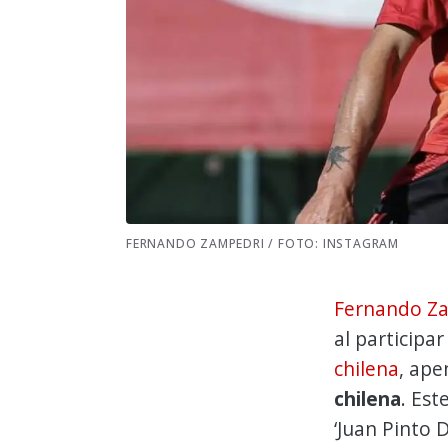
FERNANDO ZAMPEDRI / FOTO: INSTAGRAM
Fernando Z
al participa
chilena
, ap
chilena
. Est
‘Juan Pinto 