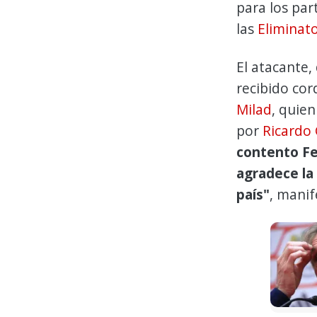
para los par
las
Eliminato
El atacante,
recibido cor
Milad
, quie
por
Ricardo
contento Fer
agradece la 
país"
, manif