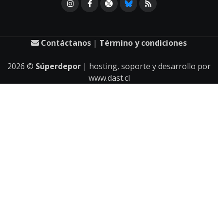
Contáctanos
|
Término y condiciones
2026
©
Súperdepor
| hosting, soporte y desarrollo por
www.dast.cl