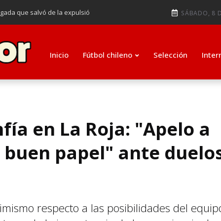
ugada que salvó de la expulsió
SÁBADO, 8 D
audiendo en notable goleada de la
e clasificar a octavos de
Inicio
Fútbol chileno
Selección
Inter
ti como su nuevo entrenador para
fía en La Roja: "Apelo a
 buen papel" ante duelo
imismo respecto a las posibilidades del equip