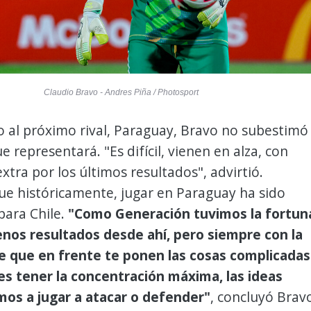
Claudio Bravo - Andres Piña / Photosport
 al próximo rival, Paraguay, Bravo no subestimó
e representará. "Es difícil, vienen en alza, con
xtra por los últimos resultados", advirtió.
ue históricamente, jugar en Paraguay ha sido
para Chile.
"Como Generación tuvimos la fortun
enos resultados desde ahí, pero siempre con la
e que en frente te ponen las cosas complicadas
es tener la concentración máxima, las ideas
amos a jugar a atacar o defender"
, concluyó Brav