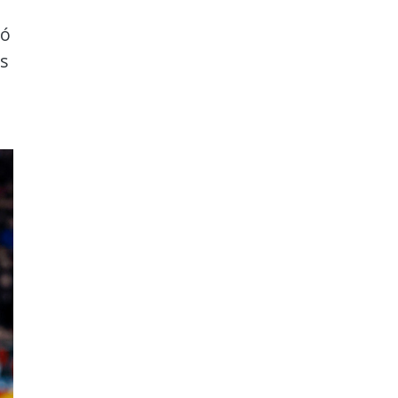
zó
os