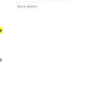
boca juniors
le
o