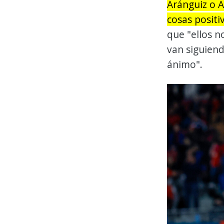
Aránguiz o A
cosas positi
que "ellos n
van siguiend
ánimo".