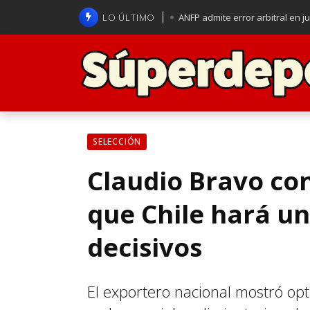
LO ÚLTIMO
ANFP admite error arbitral en j
Lucas Assadi dejó a todos apl
La U se aferra a la esperanza d
Brasil anuncia a Carlo Ancelot
SELECCIÓN
Claudio Bravo con
que Chile hará un
decisivos
El exportero nacional mostró opt