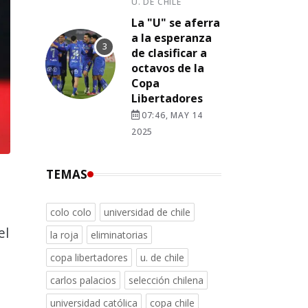
U. DE CHILE
La "U" se aferra
a la esperanza
de clasificar a
octavos de la
Copa
Libertadores
07:46, MAY 14
2025
TEMAS
colo colo
universidad de chile
el
la roja
eliminatorias
copa libertadores
u. de chile
carlos palacios
selección chilena
universidad católica
copa chile