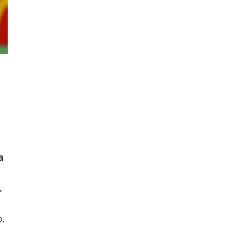
a
.
o.