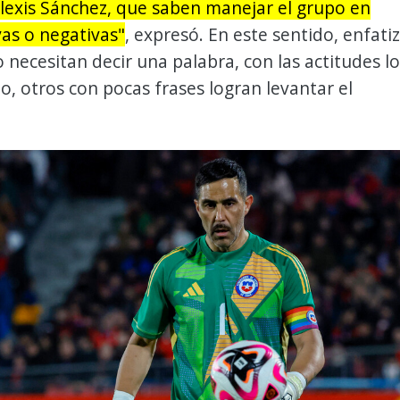
lexis Sánchez, que saben manejar el grupo en
vas o negativas"
, expresó. En este sentido, enfati
o necesitan decir una palabra, con las actitudes l
o, otros con pocas frases logran levantar el