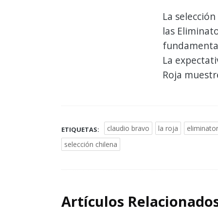
La selección
las Eliminat
fundamentale
La expectati
Roja muestr
claudio bravo
la roja
eliminator
ETIQUETAS:
selección chilena
Artículos Relacionado