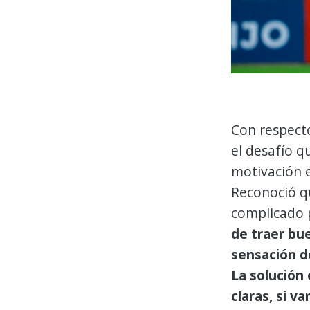
Con respecto
el desafío qu
motivación e
Reconoció q
complicado 
de traer bu
sensación d
La solución 
claras, si v