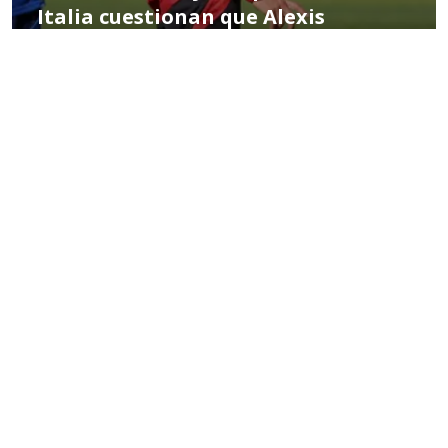
Italia cuestionan que Alexis
Sánchez tenga “fatiga muscular”
POR MIGUEL HERNÁNDEZ
02:08 PM, MAR 21