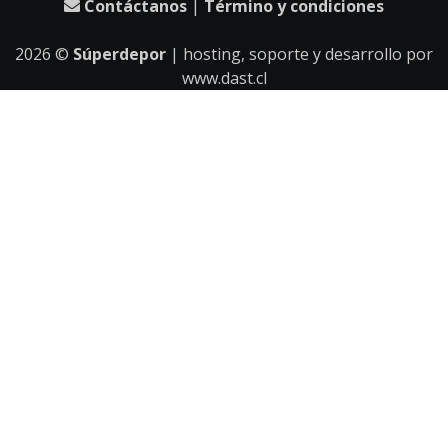
Contáctanos
|
Término y condiciones
2026
©
Súperdepor
| hosting, soporte y desarrollo por
www.dast.cl