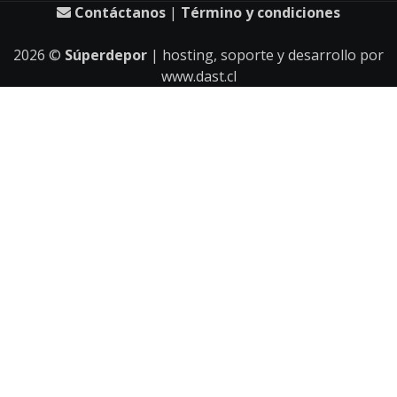
Contáctanos
|
Término y condiciones
2026
©
Súperdepor
| hosting, soporte y desarrollo por
www.dast.cl