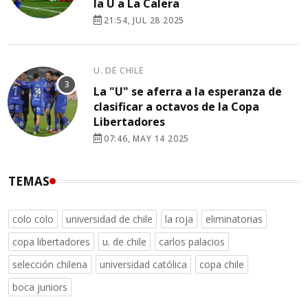
la U a La Calera
21:54, JUL 28 2025
U. DE CHILE
La "U" se aferra a la esperanza de
clasificar a octavos de la Copa
Libertadores
07:46, MAY 14 2025
TEMAS
colo colo
universidad de chile
la roja
eliminatorias
copa libertadores
u. de chile
carlos palacios
selección chilena
universidad católica
copa chile
boca juniors