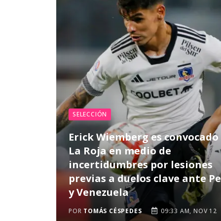
SELECCIÓN
Erick Wiemberg es convocado
La Roja en medio de
incertidumbres por lesiones
previas a duelos clave ante P
y Venezuela
POR
TOMÁS CÉSPEDES
09:33 AM, NOV 12