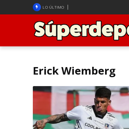
Brasil anuncia a Carlo Ancelot
LO ÚLTIMO
ANFP admite error arbitral en j
Erick Wiemberg