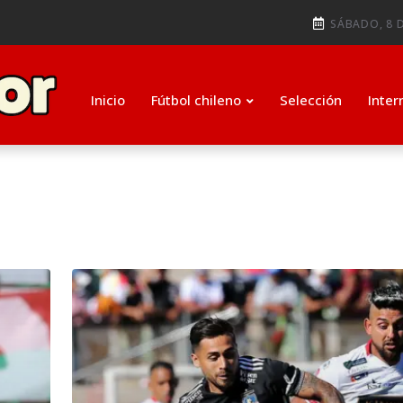
ti como su nuevo entrenador para
SÁBADO, 8 D
ugada que salvó de la expulsió
Inicio
Fútbol chileno
Selección
Inter