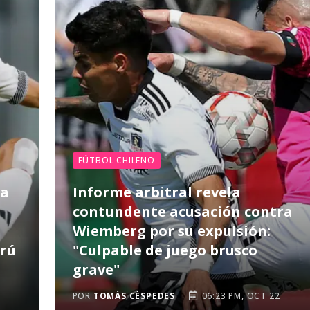
FÚTBOL CHILENO
 a
Informe arbitral revela
contundente acusación contra
Wiemberg por su expulsión:
erú
"Culpable de juego brusco
grave"
POR
TOMÁS CÉSPEDES
06:23 PM, OCT 22