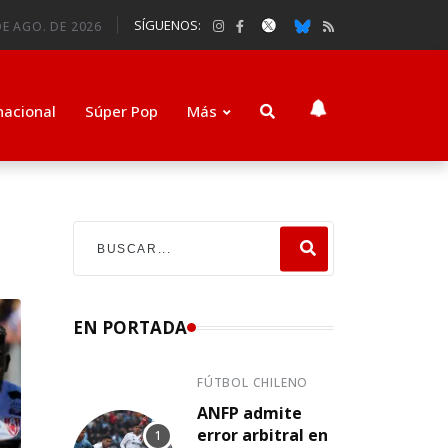
SÍGUENOS:
E AGO. DE 2026
nacional
Súper Pop
Más
EN PORTADA
FÚTBOL CHILENO
ANFP admite
error arbitral en