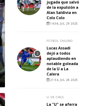
jugada que salvó
de la expulsión a
Alan Saldivia en
Colo Colo
14:56, JUL 29 2025
FÚTBOL CHILENO
Lucas Assadi
dejó a todos
aplaudiendo en
notable goleada
de la U a La
Calera
21:54, JUL 28 2025
U. DE CHILE
La "U" se aferra