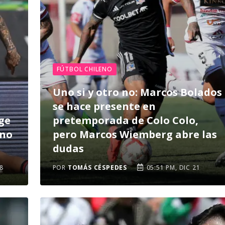
FÚTBOL CHILENO
Uno si y otro no: Marcos Bolados
se hace presente en
ge
pretemporada de Colo Colo,
 no
pero Marcos Wiemberg abre las
dudas
8
POR
TOMÁS CÉSPEDES
05:51 PM, DIC 21