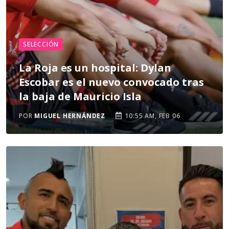
SELECCIÓN
La Roja es un hospital: Dylan
Escobar es el nuevo convocado tras
la baja de Mauricio Isla
POR
MIGUEL HERNÁNDEZ
10:55 AM, FEB 06