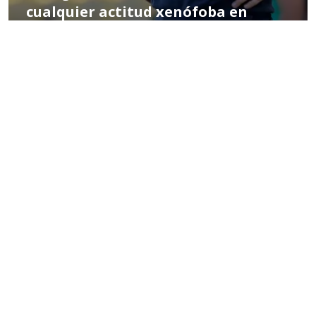
cualquier actitud xenófoba en
expulsión
POR MIGUEL HERNÁNDEZ
03:17 PM, MAR 03