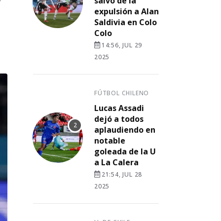
r
salvó de la
expulsión a Alan
Saldivia en Colo
Colo
14:56, JUL 29
2025
FÚTBOL CHILENO
Lucas Assadi
dejó a todos
aplaudiendo en
notable
goleada de la U
a La Calera
21:54, JUL 28
2025