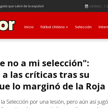
ugada que salvó de la expulsió
VIERNES, 7 
audiendo en notable goleada de la
e clasificar a octavos de
Inicio
Fútbol chileno
Selección
Inter
ti como su nuevo entrenador para
e no a mi selección":
 las críticas tras su
ue lo marginó de la Roja
la Selección por una lesión, pero aún así jugó