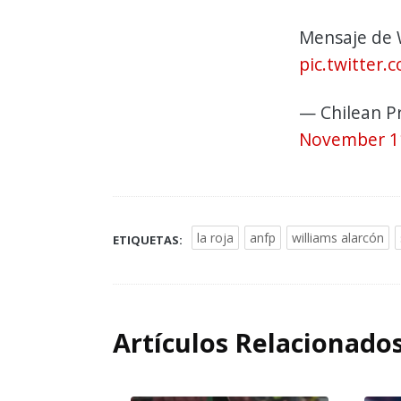
Mensaje de 
pic.twitter.
— Chilean P
November 1
la roja
anfp
williams alarcón
ETIQUETAS:
Artículos Relacionado