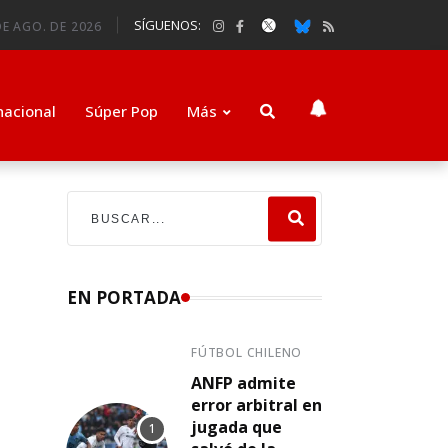
SÍGUENOS:
DE AGO. DE 2026
nacional
Súper Pop
Más
EN PORTADA
FÚTBOL CHILENO
ANFP admite
error arbitral en
jugada que