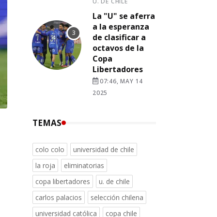
U. DE CHILE
La "U" se aferra
a la esperanza
de clasificar a
octavos de la
Copa
Libertadores
07:46, MAY 14
2025
TEMAS
colo colo
universidad de chile
la roja
eliminatorias
copa libertadores
u. de chile
carlos palacios
selección chilena
universidad católica
copa chile