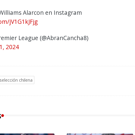
Williams Alarcon en Instagram
com/jV1G1kJFjg
remier League (@AbranCancha8)
1, 2024
selección chilena
s