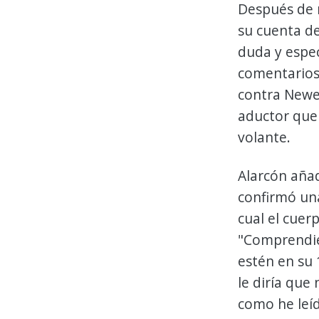
Después de r
su cuenta de
duda y espec
comentarios
contra Newel
aductor que 
volante.
Alarcón añad
confirmó una
cual el cuer
"Comprendie
estén en su 
le diría que
como he leíd