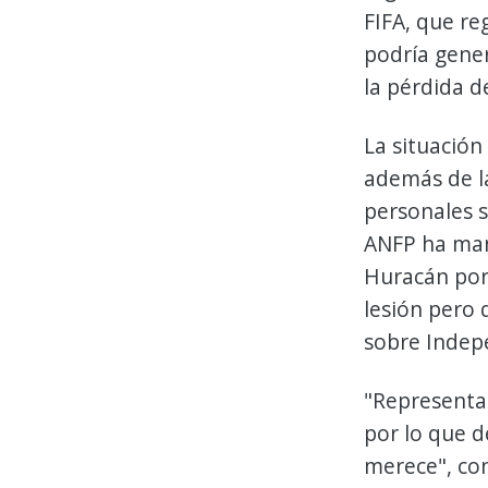
FIFA, que re
podría gene
la pérdida d
La situación
además de la
personales s
ANFP ha man
Huracán por 
lesión pero 
sobre Indep
"Representar
por lo que d
merece", co