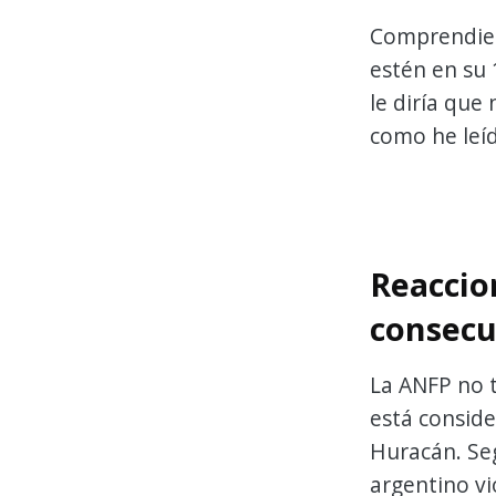
Comprendien
estén en su 
le diría que
como he leí
Reaccio
consecu
La ANFP no t
está conside
Huracán. Seg
argentino vio