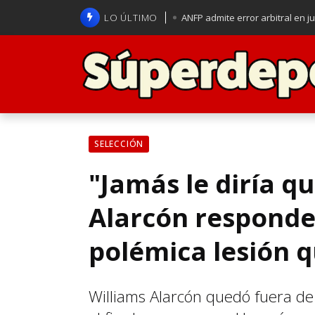
LO ÚLTIMO
ANFP admite error arbitral en j
Lucas Assadi dejó a todos apl
La U se aferra a la esperanza d
Brasil anuncia a Carlo Ancelot
SELECCIÓN
"Jamás le diría qu
Alarcón responde a
polémica lesión q
Williams Alarcón quedó fuera de 