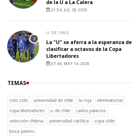
de la U a La Calera
21:54, JUL 28 2025
U. DE CHILE
La "U" se aferra a la esperanza de
clasificar a octavos de la Copa
Libertadores
07:46, MAY 14 2025
TEMAS
colo colo
universidad de chile
la roja
eliminatorias
copa libertadores
u. de chile
carlos palacios
selección chilena
universidad católica
copa chile
boca juniors