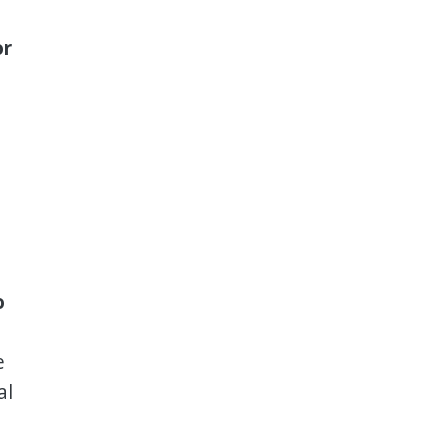
or
o
e
al