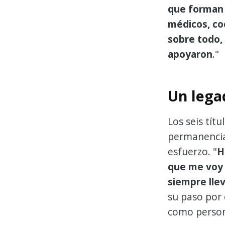
que forman p
médicos, co
sobre todo,
apoyaron
."
Un lega
Los seis tít
permanencia 
esfuerzo. "
H
que me voy 
siempre lle
su paso por 
como person