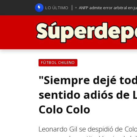
LO ÚLTIMO
ANFP admite error arbitral en j
Lucas Assadi dejó a todos apl
La U se aferra a la esperanza d
Brasil anuncia a Carlo Ancelot
FÚTBOL CHILENO
"Siempre dejé tod
sentido adiós de 
Colo Colo
Leonardo Gil se despidió de Colo 