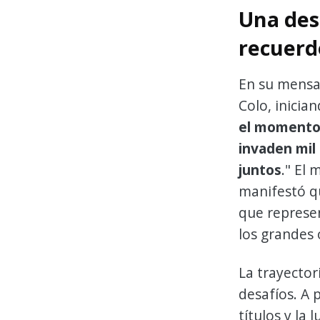
Una des
recuerd
En su mensaj
Colo, inician
el momento 
invaden mi
juntos
." El 
manifestó q
que represe
los grandes 
La trayector
desafíos. A 
títulos y la