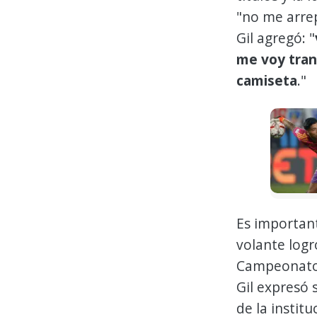
"no me arrep
Gil agregó: "
me voy tran
camiseta
."
Es important
volante logr
Campeonato 
Gil expresó 
de la institu