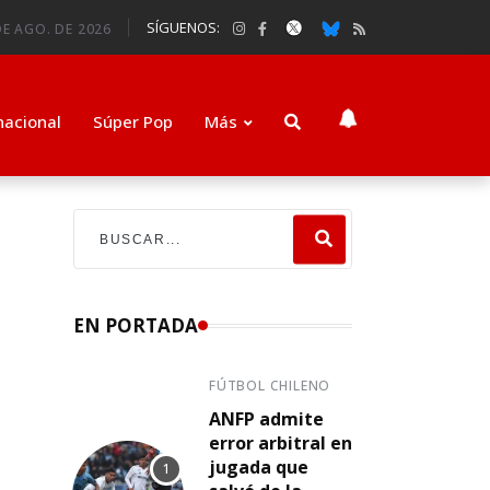
SÍGUENOS:
DE AGO. DE 2026
nacional
Súper Pop
Más
EN PORTADA
FÚTBOL CHILENO
ANFP admite
error arbitral en
jugada que