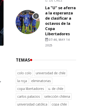
U. DE CHILE
La "U" se aferra
a la esperanza
de clasificar a
octavos de la
Copa
Libertadores
07:46, MAY 14
2025
TEMAS
colo colo
universidad de chile
,
la roja
eliminatorias
copa libertadores
u. de chile
carlos palacios
selección chilena
universidad católica
copa chile