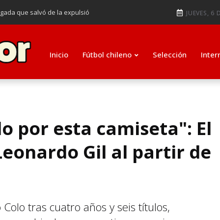
ugada que salvó de la expulsió
JUEVES, 6 
audiendo en notable goleada de la
e clasificar a octavos de
Inicio
Fútbol chileno
Selección
Inter
ti como su nuevo entrenador para
o por esta camiseta": El
Leonardo Gil al partir de
Colo tras cuatro años y seis títulos,