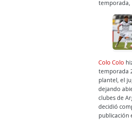
temporada, a
Colo Colo
hiz
temporada 20
plantel, el 
dejando abie
clubes de Ar
decidió comp
publicación 