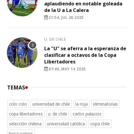
aplaudiendo en notable goleada
de la U a La Calera
21:54, JUL 28 2025
U. DE CHILE
La "U" se aferra a la esperanza de
clasificar a octavos de la Copa
Libertadores
07:46, MAY 14 2025
TEMAS
colo colo
universidad de chile
la roja
eliminatorias
copa libertadores
u. de chile
carlos palacios
selección chilena
universidad católica
copa chile
boca juniors