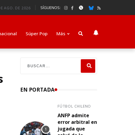
SÍGUENOS:
E AGO. DE 2026
nacional
Súper Pop
Más
s
EN PORTADA
FÚTBOL CHILENO
ANFP admite
error arbitral en
jugada que