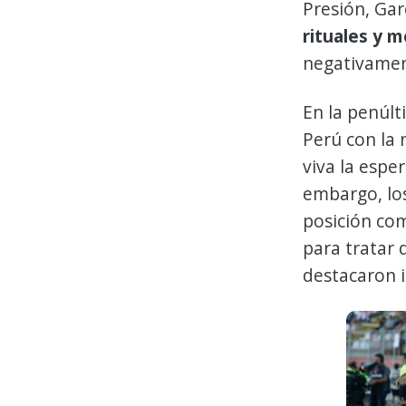
Presión, Gar
rituales y 
negativame
En la penúlt
Perú con la
viva la espe
embargo, lo
posición com
para tratar d
destacaron 