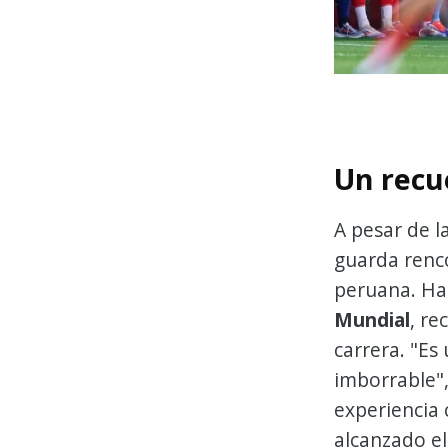
Un recu
A pesar de l
guarda renco
peruana. Ha
Mundial
, r
carrera. "Es
imborrable",
experiencia 
alcanzado el 