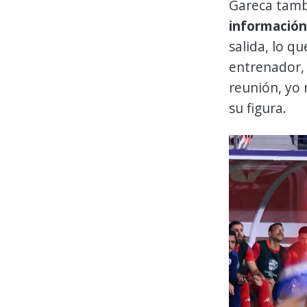
Gareca tamb
información
salida, lo q
entrenador, 
reunión, yo n
su figura.