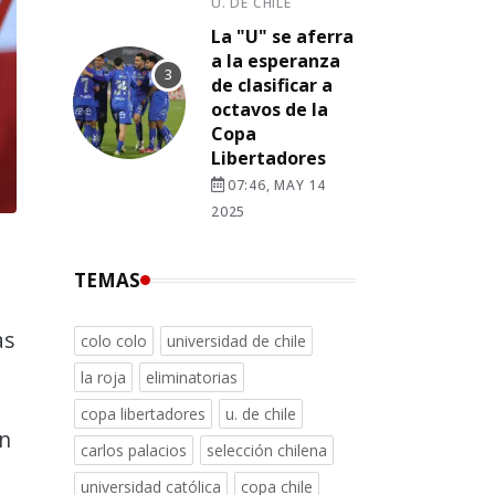
U. DE CHILE
La "U" se aferra
a la esperanza
de clasificar a
octavos de la
Copa
Libertadores
07:46, MAY 14
2025
TEMAS
ó
as
colo colo
universidad de chile
la roja
eliminatorias
copa libertadores
u. de chile
un
carlos palacios
selección chilena
universidad católica
copa chile