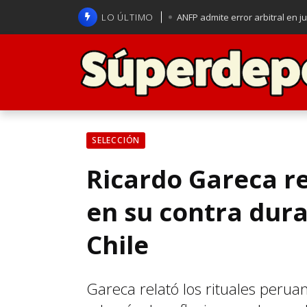
LO ÚLTIMO
ANFP admite error arbitral en j
Lucas Assadi dejó a todos apl
La U se aferra a la esperanza d
Brasil anuncia a Carlo Ancelot
SELECCIÓN
Ricardo Gareca rev
en su contra dura
Chile
Gareca relató los rituales perua