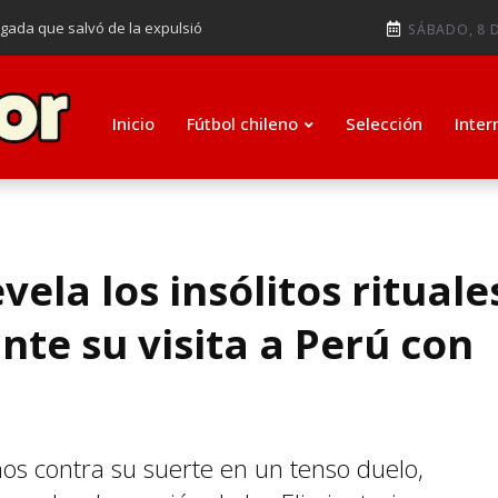
ugada que salvó de la expulsió
SÁBADO, 8 D
audiendo en notable goleada de la
e clasificar a octavos de
Inicio
Fútbol chileno
Selección
Inter
ti como su nuevo entrenador para
ela los insólitos rituale
nte su visita a Perú con
nos contra su suerte en un tenso duelo,