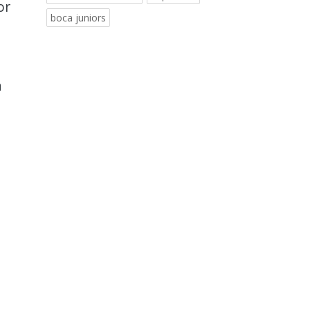
or
boca juniors
a