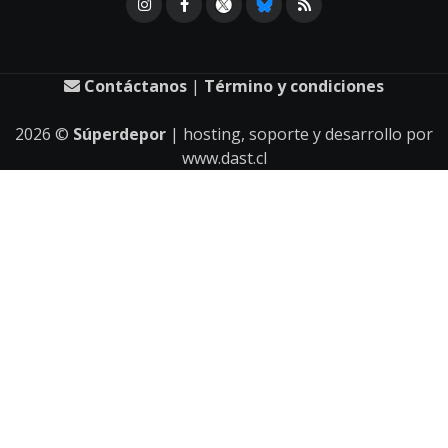
Contáctanos
|
Término y condiciones
2026
©
Súperdepor
| hosting, soporte y desarrollo por
www.dast.cl