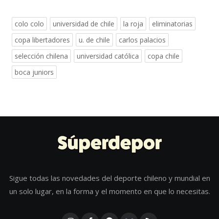
colo colo
universidad de chile
la roja
eliminatorias
copa libertadores
u. de chile
carlos palacios
selección chilena
universidad católica
copa chile
boca juniors
Sigue todas las novedades del deporte chileno y mundial en
un solo lugar, en la forma y el momento en que lo necesitas.