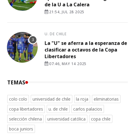
de la U a La Calera
21:54, JUL 28 2025
U. DE CHILE
La "U" se aferra a la esperanza de
clasificar a octavos de la Copa
Libertadores
07:46, MAY 14 2025
TEMAS
colo colo
universidad de chile
la roja
eliminatorias
copa libertadores
u. de chile
carlos palacios
selección chilena
universidad católica
copa chile
boca juniors