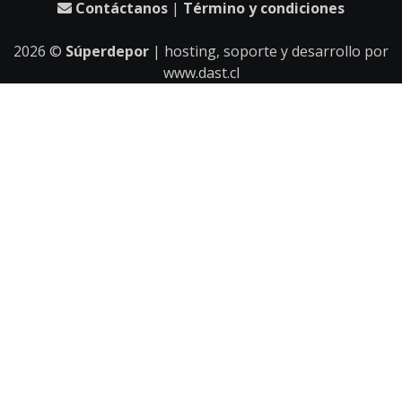
Contáctanos
|
Término y condiciones
2026
©
Súperdepor
| hosting, soporte y desarrollo por
www.dast.cl