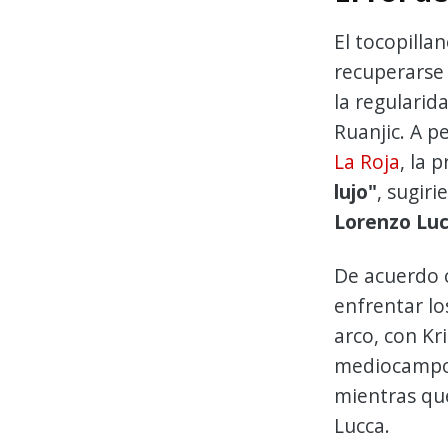
El tocopilla
recuperarse 
la regulari
Ruanjic. A p
La Roja
, la 
lujo"
, sugir
Lorenzo Lu
De acuerdo c
enfrentar lo
arco, con Kr
mediocampo,
mientras qu
Lucca.