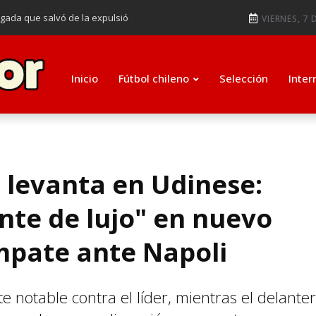
ugada que salvó de la expulsió
VIERNES, 7 
audiendo en notable goleada de la
e clasificar a octavos de
Inicio
Fútbol chileno
Selección
Inter
ti como su nuevo entrenador para
 levanta en Udinese:
nte de lujo" en nuevo
mpate ante Napoli
e notable contra el líder, mientras el delante