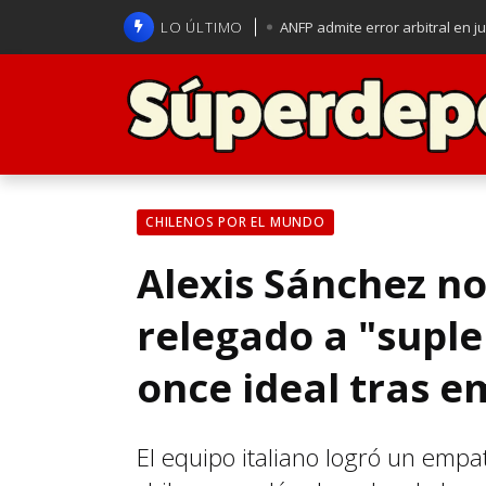
LO ÚLTIMO
ANFP admite error arbitral en j
Lucas Assadi dejó a todos apl
La U se aferra a la esperanza d
Brasil anuncia a Carlo Ancelot
CHILENOS POR EL MUNDO
Alexis Sánchez no
relegado a "suple
once ideal tras e
El equipo italiano logró un empat