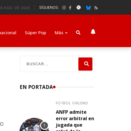
SÍGUENOS:
DE AGO. DE 2026
nacional
Súper Pop
Más
EN PORTADA
FÚTBOL CHILENO
ANFP admite
error arbitral en
ro
jugada que