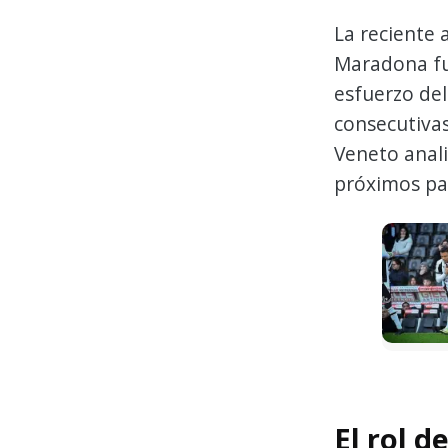
La reciente 
Maradona fue
esfuerzo del
consecutivas
Veneto anal
próximos par
El rol d