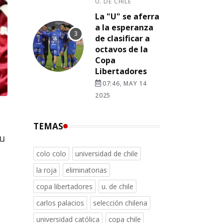
U. DE CHILE
La "U" se aferra
a la esperanza
de clasificar a
octavos de la
Copa
Libertadores
07:46, MAY 14
2025
TEMAS
u
colo colo
universidad de chile
la roja
eliminatorias
copa libertadores
u. de chile
carlos palacios
selección chilena
universidad católica
copa chile