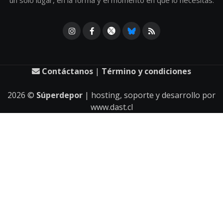
un solo lugar, en la forma y el momento en que lo necesitas.
Contáctanos
|
Término y condiciones
2026
©
Súperdepor
| hosting, soporte y desarrollo por
www.dast.cl