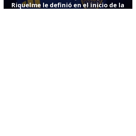
Riquelme le definió en el inicio de la
pretemporada de Boca Juniors
POR MIGUEL HERNÁNDEZ
01:48 PM, JAN 02
EN PORTADA
FÚTBOL CHILENO
ANFP admite error arbitral en
jugada que salvó de la expulsión a
Alan Saldivia en Colo Colo
14:56, JUL 29 2025