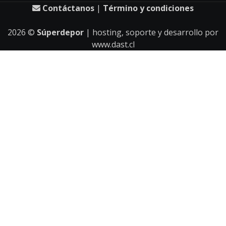
Contáctanos
|
Término y condiciones
2026
©
Súperdepor
| hosting, soporte y desarrollo por
www.dast.cl