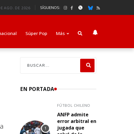
SÍGUENOS:
E AGO. DE 2026
nacional
Súper Pop
Más
EN PORTADA
FÚTBOL CHILENO
ANFP admite
error arbitral en
ra
jugada que