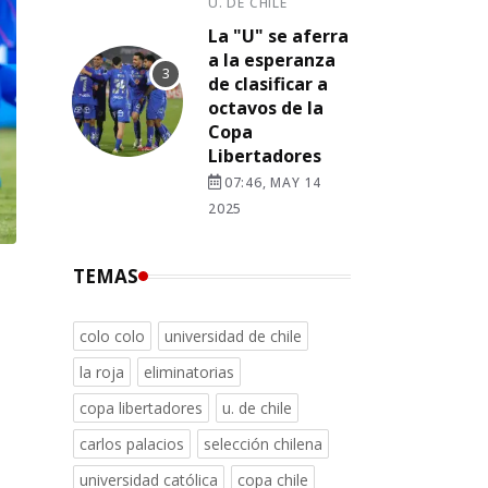
U. DE CHILE
La "U" se aferra
a la esperanza
de clasificar a
octavos de la
Copa
Libertadores
07:46, MAY 14
2025
TEMAS
colo colo
universidad de chile
la roja
eliminatorias
copa libertadores
u. de chile
carlos palacios
selección chilena
universidad católica
copa chile