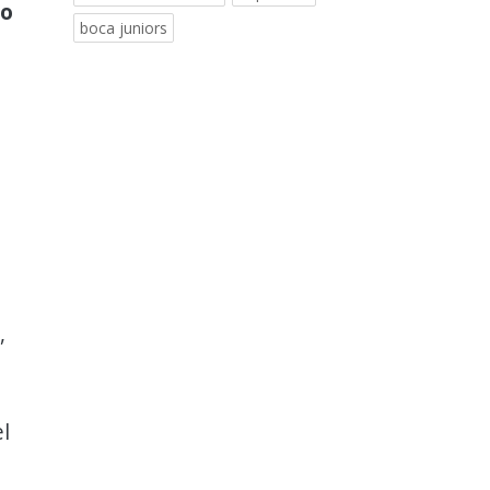
no
boca juniors
,
l