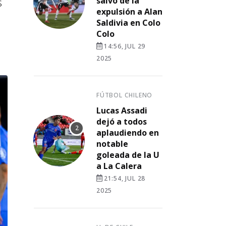
s
salvó de la
expulsión a Alan
Saldivia en Colo
Colo
14:56, JUL 29
2025
FÚTBOL CHILENO
Lucas Assadi
dejó a todos
aplaudiendo en
notable
goleada de la U
a La Calera
21:54, JUL 28
2025