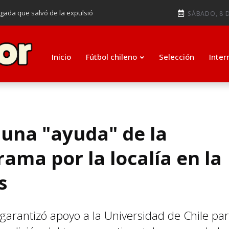
ugada que salvó de la expulsió
SÁBADO, 8 D
audiendo en notable goleada de la
e clasificar a octavos de
Inicio
Fútbol chileno
Selección
Inter
ti como su nuevo entrenador para
e una "ayuda" de la
ama por la localía en la
s
arantizó apoyo a la Universidad de Chile pa