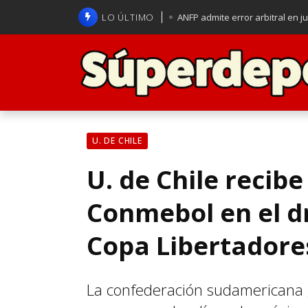
LO ÚLTIMO
ANFP admite error arbitral en j
Lucas Assadi dejó a todos apl
La U se aferra a la esperanza d
Brasil anuncia a Carlo Ancelot
U. DE CHILE
U. de Chile recib
Conmebol en el dr
Copa Libertadore
La confederación sudamericana g