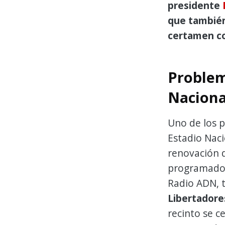
presidente
que también
certamen co
Problema
Naciona
Uno de los pr
Estadio Naci
renovación d
programado 
Radio ADN, 
Libertadores
recinto se c