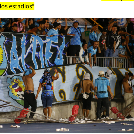
 los estadios"
.