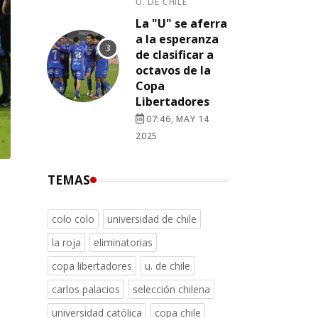
U. DE CHILE
La "U" se aferra
a la esperanza
de clasificar a
octavos de la
Copa
Libertadores
07:46, MAY 14
2025
TEMAS
colo colo
universidad de chile
la roja
eliminatorias
copa libertadores
u. de chile
carlos palacios
selección chilena
universidad católica
copa chile