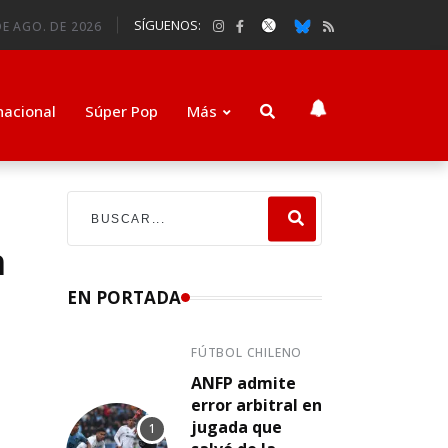
SÍGUENOS:
E AGO. DE 2026
nacional
Súper Pop
Más
n
EN PORTADA
FÚTBOL CHILENO
ANFP admite
error arbitral en
jugada que