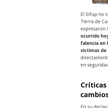
El Sifup no 
Tierra de C
expresaron s
ocurrido ho
falencia en 
víctimas de
directamente
en seguridad
Críticas
cambio
En su declar