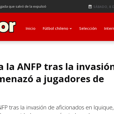
ugada que salvó de la expulsió
SÁBADO, 8 D
audiendo en notable goleada de la
e clasificar a octavos de
Inicio
Fútbol chileno
Selección
Inter
ti como su nuevo entrenador para
a la ANFP tras la invasió
menazó a jugadores de
NFP tras la invasión de aficionados en Iquique,