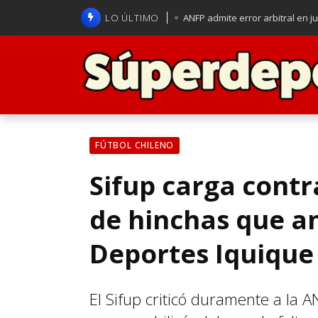
LO ÚLTIMO
ANFP admite error arbitral en j
Lucas Assadi dejó a todos apl
La U se aferra a la esperanza d
Brasil anuncia a Carlo Ancelot
FÚTBOL CHILENO
Sifup carga contr
de hinchas que a
Deportes Iquique
El Sifup criticó duramente a la A