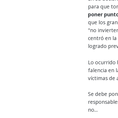
para que to
poner punto 
que los gran
"no invierte
centró en la
logrado prev
Lo ocurrido
falencia en 
víctimas de 
Se debe pone
responsable
no…