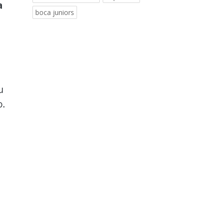
a
boca juniors
u
o.