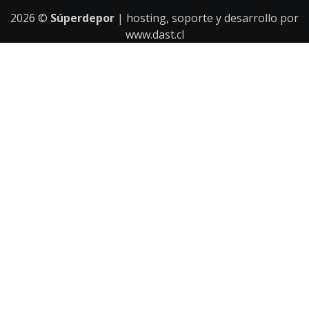
2026
©
Súperdepor
| hosting, soporte y desarrollo por
www.dast.cl