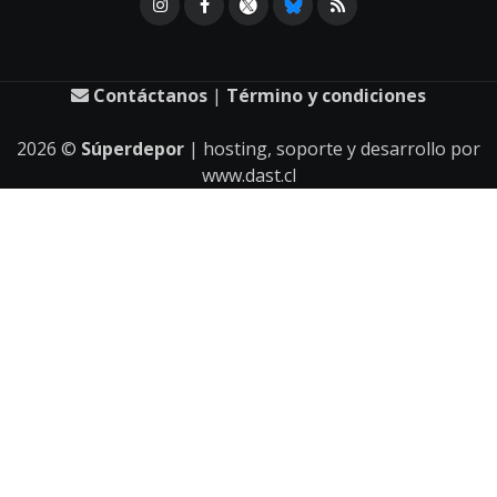
Contáctanos
|
Término y condiciones
2026
©
Súperdepor
| hosting, soporte y desarrollo por
www.dast.cl