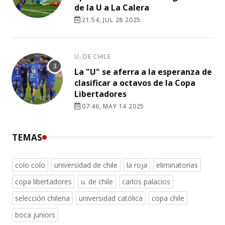
de la U a La Calera
21:54, JUL 28 2025
U. DE CHILE
La "U" se aferra a la esperanza de
clasificar a octavos de la Copa
Libertadores
07:46, MAY 14 2025
TEMAS
colo colo
universidad de chile
la roja
eliminatorias
copa libertadores
u. de chile
carlos palacios
selección chilena
universidad católica
copa chile
boca juniors