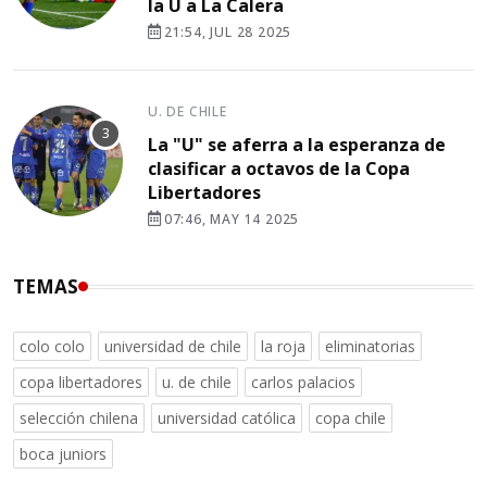
la U a La Calera
21:54, JUL 28 2025
U. DE CHILE
La "U" se aferra a la esperanza de
clasificar a octavos de la Copa
Libertadores
07:46, MAY 14 2025
TEMAS
colo colo
universidad de chile
la roja
eliminatorias
copa libertadores
u. de chile
carlos palacios
selección chilena
universidad católica
copa chile
boca juniors