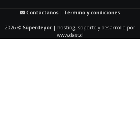
Contáctanos
|
Término y condiciones
2026
©
Súperdepor
| hosting, soporte y desarrollo por
www.dast.cl