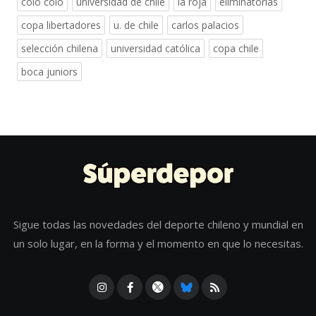
colo colo
universidad de chile
la roja
eliminatorias
copa libertadores
u. de chile
carlos palacios
selección chilena
universidad católica
copa chile
boca juniors
Sigue todas las novedades del deporte chileno y mundial en
un solo lugar, en la forma y el momento en que lo necesitas.