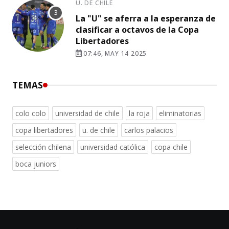
U. DE CHILE
La "U" se aferra a la esperanza de
clasificar a octavos de la Copa
Libertadores
07:46, MAY 14 2025
TEMAS
colo colo
universidad de chile
la roja
eliminatorias
copa libertadores
u. de chile
carlos palacios
selección chilena
universidad católica
copa chile
boca juniors