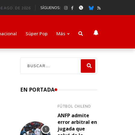
SÍGUENOS:
E AGO. DE 2026
nacional
Súper Pop
Más
EN PORTADA
FÚTBOL CHILENO
ANFP admite
error arbitral en
jugada que