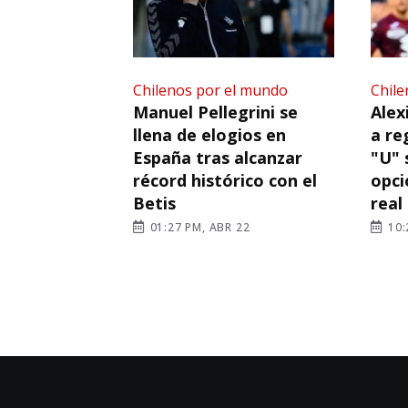
Chilenos por el mundo
Chile
Manuel Pellegrini se
Alex
llena de elogios en
a re
España tras alcanzar
"U" 
récord histórico con el
opci
Betis
real
01:27 PM, ABR 22
10: