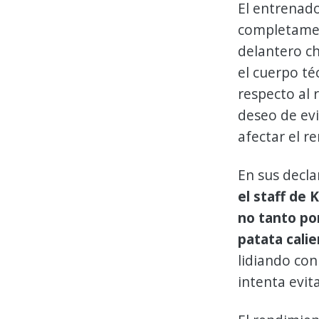
El entrenad
completamen
delantero ch
el cuerpo t
respecto al 
deseo de evi
afectar el r
En sus decl
el staff de
no tanto por
patata calie
lidiando con
intenta evit