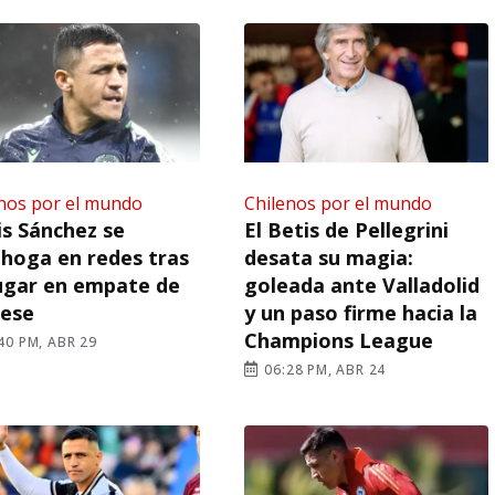
nos por el mundo
Chilenos por el mundo
is Sánchez se
El Betis de Pellegrini
hoga en redes tras
desata su magia:
ugar en empate de
goleada ante Valladolid
nese
y un paso firme hacia la
Champions League
40 PM, ABR 29
06:28 PM, ABR 24