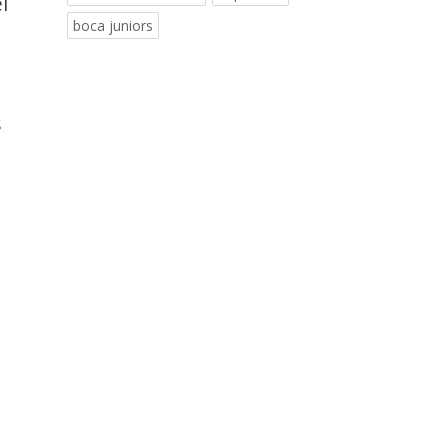
l
boca juniors
s