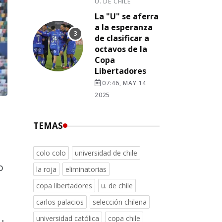
U. DE CHILE
La "U" se aferra
a la esperanza
de clasificar a
octavos de la
Copa
Libertadores
07:46, MAY 14
2025
TEMAS
a
colo colo
universidad de chile
o
la roja
eliminatorias
copa libertadores
u. de chile
carlos palacios
selección chilena
universidad católica
copa chile