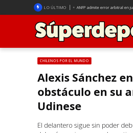
LO ÚLTIMO
ANFP admite error arbitral en j
Lucas Assadi dejó a todos apl
La U se aferra a la esperanza d
Brasil anuncia a Carlo Ancelot
CHILENOS POR EL MUNDO
Alexis Sánchez e
obstáculo en su a
Udinese
El delantero sigue sin poder deb