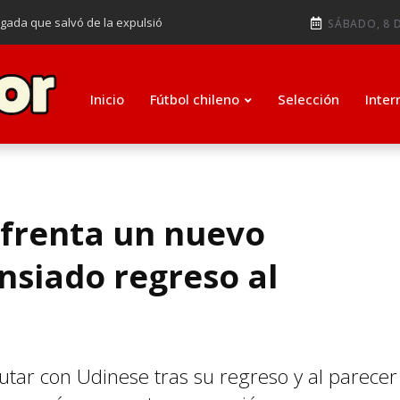
ugada que salvó de la expulsió
SÁBADO, 8 D
audiendo en notable goleada de la
e clasificar a octavos de
Inicio
Fútbol chileno
Selección
Inter
ti como su nuevo entrenador para
nfrenta un nuevo
nsiado regreso al
utar con Udinese tras su regreso y al parecer