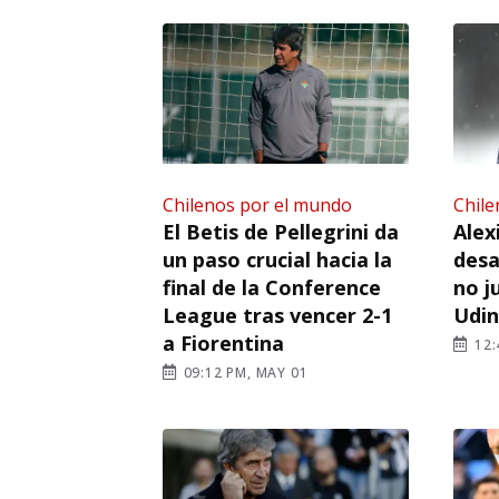
Chilenos por el mundo
Chile
El Betis de Pellegrini da
Alex
un paso crucial hacia la
desa
final de la Conference
no j
League tras vencer 2-1
Udi
a Fiorentina
12:
09:12 PM, MAY 01