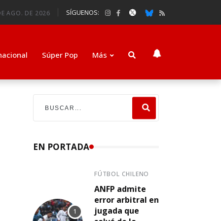
SÍGUENOS:
E AGO. DE 2026
nacional
Súper Pop
Más
EN PORTADA
FÚTBOL CHILENO
ANFP admite
error arbitral en
jugada que