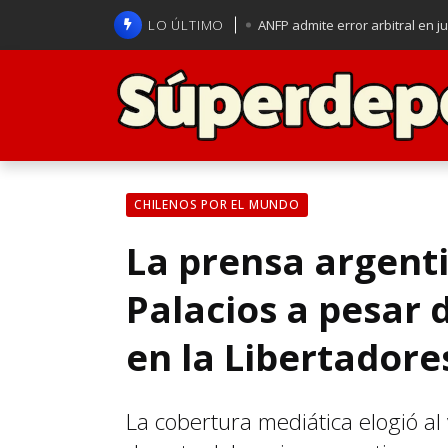
LO ÚLTIMO
ANFP admite error arbitral en j
Lucas Assadi dejó a todos apl
La U se aferra a la esperanza d
Brasil anuncia a Carlo Ancelot
CHILENOS POR EL MUNDO
La prensa argenti
Palacios a pesar 
en la Libertadore
La cobertura mediática elogió al