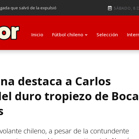
ugada que salvó de la expulsió
SÁBADO, 8 D
audiendo en notable goleada de la
e clasificar a octavos de
Inicio
Fútbol chileno
Selección
Inter
ti como su nuevo entrenador para
na destaca a Carlos
del duro tropiezo de Boca
s
 volante chileno, a pesar de la contundente