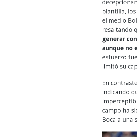
decepcionant
plantilla, l
el medio Bol
resaltando 
generar con
aunque no e
esfuerzo fue
limitó su ca
En contraste
indicando q
imperceptibl
campo ha sid
Boca a una s