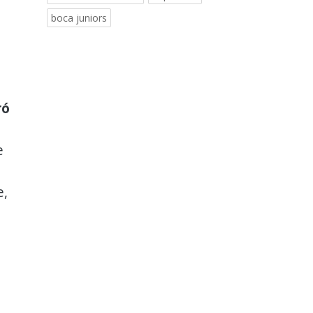
boca juniors
ró
e
e,