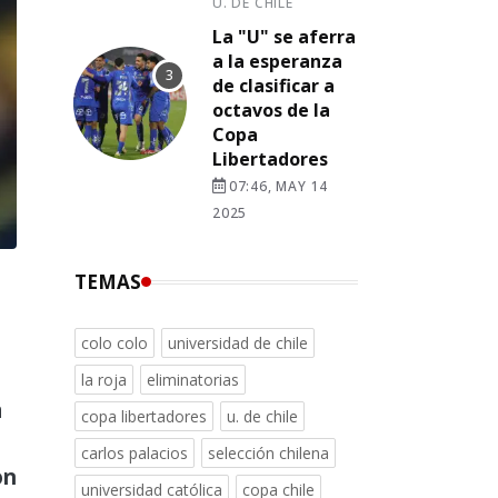
U. DE CHILE
La "U" se aferra
a la esperanza
de clasificar a
octavos de la
Copa
Libertadores
07:46, MAY 14
2025
TEMAS
colo colo
universidad de chile
la roja
eliminatorias
a
copa libertadores
u. de chile
carlos palacios
selección chilena
on
universidad católica
copa chile