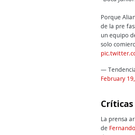
Porque Alian
de la pre fa
un equipo d
solo comiero
pic.twitter
— Tendencia
February 19
Críticas
La prensa ar
de
Fernand