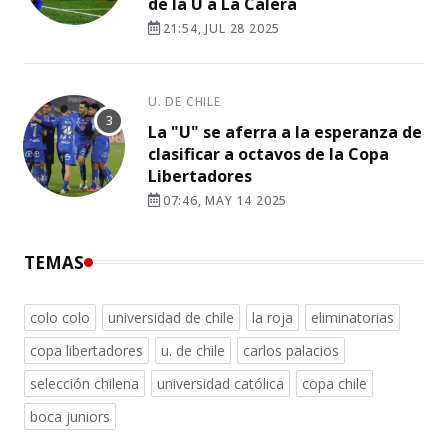
de la U a La Calera
21:54, JUL 28 2025
U. DE CHILE
La "U" se aferra a la esperanza de
clasificar a octavos de la Copa
Libertadores
07:46, MAY 14 2025
TEMAS
colo colo
universidad de chile
la roja
eliminatorias
copa libertadores
u. de chile
carlos palacios
selección chilena
universidad católica
copa chile
boca juniors