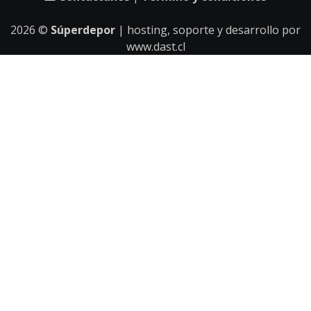
2026
©
Súperdepor
| hosting, soporte y desarrollo por
www.dast.cl