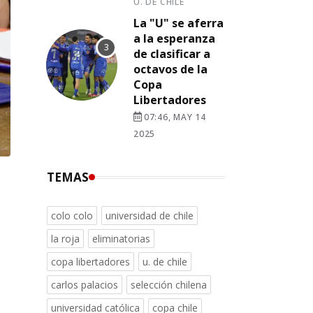
U. DE CHILE
La "U" se aferra
a la esperanza
de clasificar a
octavos de la
Copa
Libertadores
07:46, MAY 14
2025
TEMAS
colo colo
universidad de chile
la roja
eliminatorias
copa libertadores
u. de chile
carlos palacios
selección chilena
universidad católica
copa chile