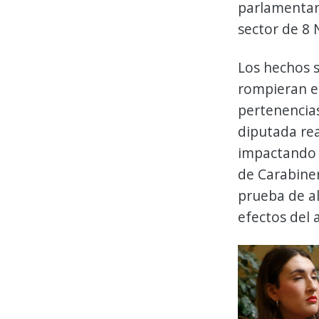
parlamentar
sector de 8 
Los hechos s
rompieran el
pertenencias
diputada re
impactando c
de Carabiner
prueba de al
efectos del 