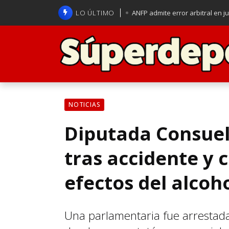
LO ÚLTIMO
ANFP admite error arbitral en j
Lucas Assadi dejó a todos apl
La U se aferra a la esperanza d
Brasil anuncia a Carlo Ancelot
NOTICIAS
Diputada Consuel
tras accidente y 
efectos del alcoh
Una parlamentaria fue arrestada 