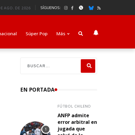
SÍGUENOS:
DE AGO. DE 2026
nacional
Súper Pop
Más
EN PORTADA
FÚTBOL CHILENO
ANFP admite
error arbitral en
jugada que