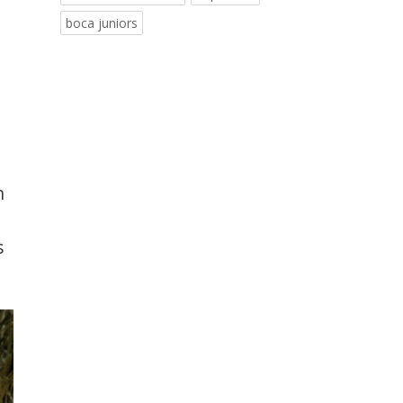
boca juniors
n
s