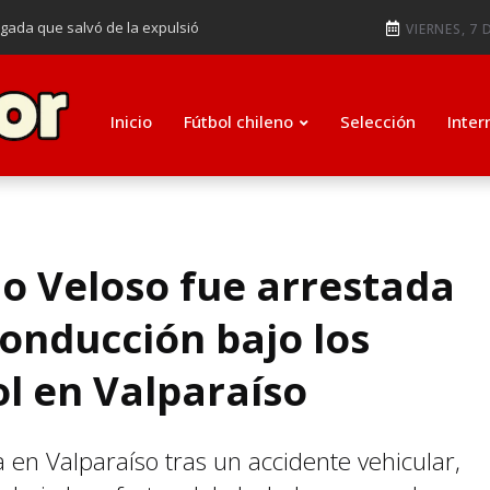
ugada que salvó de la expulsió
VIERNES, 7 
audiendo en notable goleada de la
e clasificar a octavos de
Inicio
Fútbol chileno
Selección
Inter
ti como su nuevo entrenador para
o Veloso fue arrestada
conducción bajo los
ol en Valparaíso
en Valparaíso tras un accidente vehicular,