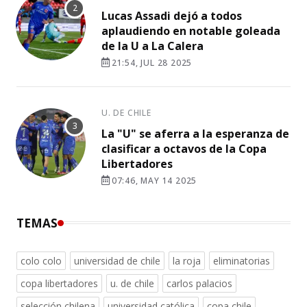
Lucas Assadi dejó a todos
aplaudiendo en notable goleada
de la U a La Calera
21:54, JUL 28 2025
U. DE CHILE
La "U" se aferra a la esperanza de
clasificar a octavos de la Copa
Libertadores
07:46, MAY 14 2025
TEMAS
colo colo
universidad de chile
la roja
eliminatorias
copa libertadores
u. de chile
carlos palacios
selección chilena
universidad católica
copa chile