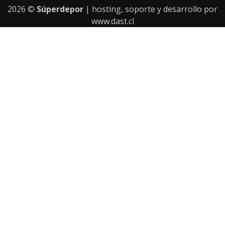
2026
©
Súperdepor
| hosting, soporte y desarrollo por
www.dast.cl