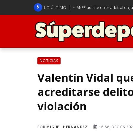
LO ÚLTIMO
ANFP admite error arbitral en j
Lucas Assadi dejó a todos apl
La U se aferra a la esperanza d
Brasil anuncia a Carlo Ancelot
NOTICIAS
Valentín Vidal qu
acreditarse delit
violación
POR
MIGUEL HERNÁNDEZ
16:58, DEC 06 20