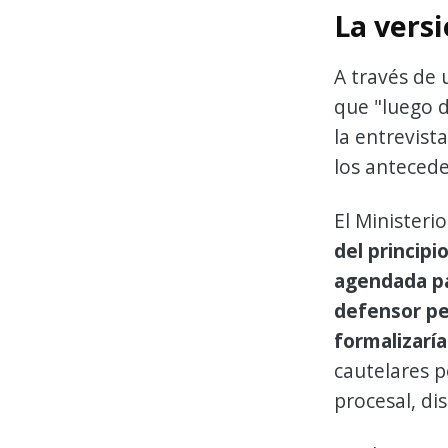
La versi
A través de 
que "luego d
la entrevist
los antecede
El Ministeri
del principi
agendada p
defensor pen
formalizaría
cautelares p
procesal, di