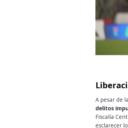
Liberac
A pesar de l
delitos impu
Fiscalía Cen
esclarecer l