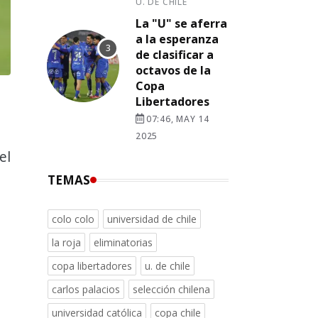
U. DE CHILE
La "U" se aferra
a la esperanza
de clasificar a
octavos de la
Copa
Libertadores
07:46, MAY 14
2025
el
TEMAS
colo colo
universidad de chile
la roja
eliminatorias
copa libertadores
u. de chile
carlos palacios
selección chilena
universidad católica
copa chile