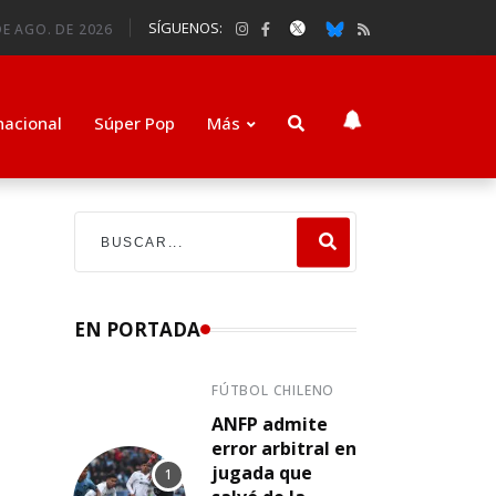
SÍGUENOS:
DE AGO. DE 2026
nacional
Súper Pop
Más
EN PORTADA
FÚTBOL CHILENO
ANFP admite
error arbitral en
jugada que