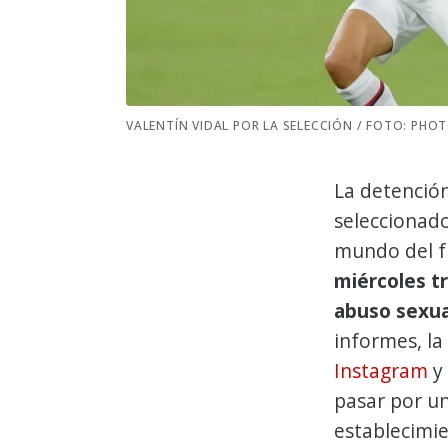
VALENTÍN VIDAL POR LA SELECCIÓN / FOTO: PH
La detenció
seleccionad
mundo del f
miércoles t
abuso sexua
informes, la
Instagram
y 
pasar por un
establecimie