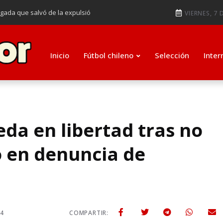
ugada que salvó de la expulsió
VIERNES, 7 
audiendo en notable goleada de la
e clasificar a octavos de
Inicio
Fútbol chileno
Selección
Inter
ti como su nuevo entrenador para
eda en libertad tras no
o en denuncia de
24
COMPARTIR: