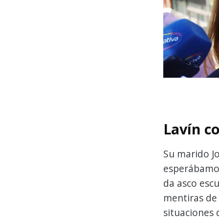
Lavín c
Su marido Jo
esperábamos,
da asco escu
mentiras de 
situaciones 