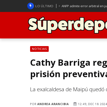
LO ÚLTIMO
ANFP admite error arbitral en j
Lucas Assadi dejó a todos apl
La U se aferra a la esperanza d
Brasil anuncia a Carlo Ancelot
NOTICIAS
Cathy Barriga reg
prisión preventiv
La exalcaldesa de Maipú quedó co
POR
ANDREA ARANCIBIA
12:49, DEC 18 202