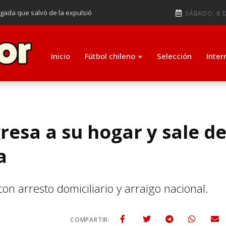
ugada que salvó de la expulsió
SÁBADO, 8 D
audiendo en notable goleada de la
e clasificar a octavos de
Inicio
Fútbol chileno
Selección
Inter
ti como su nuevo entrenador para
resa a su hogar y sale d
a
n arresto domiciliario y arraigo nacional.
4
COMPARTIR: