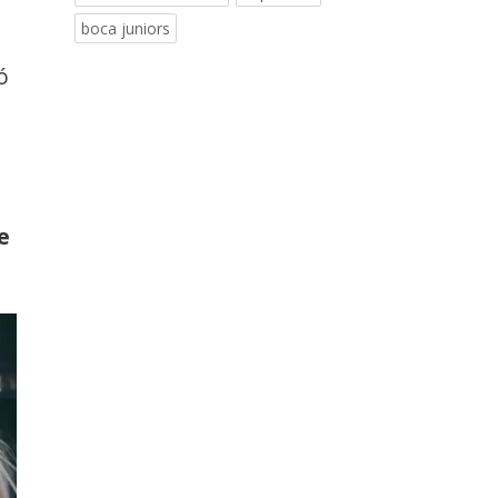
boca juniors
ó
e