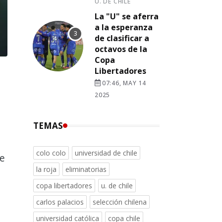
U. DE CHILE
La "U" se aferra
a la esperanza
de clasificar a
octavos de la
Copa
Libertadores
07:46, MAY 14
2025
TEMAS
colo colo
universidad de chile
ue
la roja
eliminatorias
copa libertadores
u. de chile
carlos palacios
selección chilena
universidad católica
copa chile