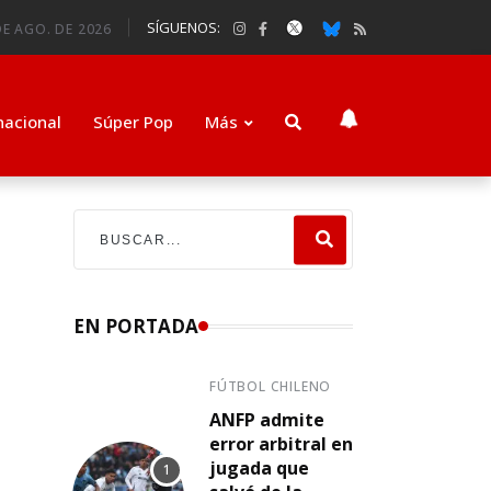
SÍGUENOS:
E AGO. DE 2026
nacional
Súper Pop
Más
e
EN PORTADA
FÚTBOL CHILENO
ANFP admite
error arbitral en
jugada que