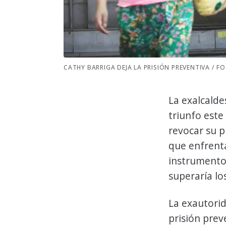
CATHY BARRIGA DEJA LA PRISIÓN PREVENTIVA / F
La exalcald
triunfo este
revocar su p
que enfrenta
instrumento
superaría lo
La exautori
prisión prev