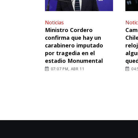
Noticias
Notic
Ministro Cordero
Camb
confirma que hay un
Chil
carabinero imputado
relo
por tragedia en el
algu
estadio Monumental
que
07:07 PM, ABR 11
04: