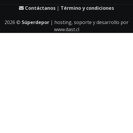
Contáctanos
|
Término y condiciones
2026
©
Súperdepor
| hosting, soporte y desarrollo por
www.dast.cl