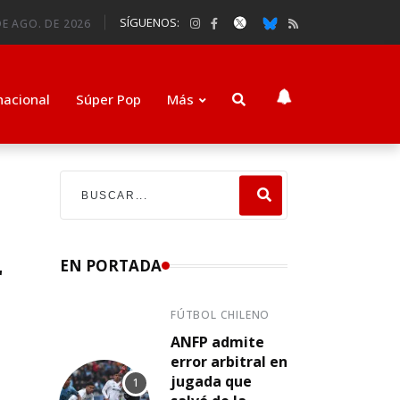
SÍGUENOS:
DE AGO. DE 2026
nacional
Súper Pop
Más
r
EN PORTADA
FÚTBOL CHILENO
ANFP admite
error arbitral en
jugada que