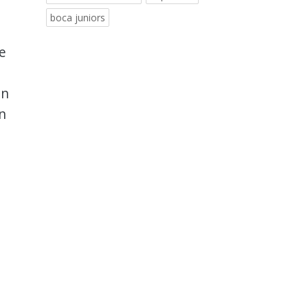
boca juniors
e
ón
un