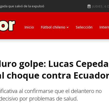
ugada que salvó de la expulsió
JUEVES, 6 
audiendo en notable goleada de la
e clasificar a octavos de
Inicio
Fútbol chileno
Selección
Inter
ti como su nuevo entrenador para
duro golpe: Lucas Cepeda
tal choque contra Ecuado
ificativa al confirmarse que el delantero no
decisivo por problemas de salud.