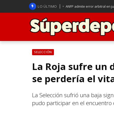
LO ÚLTIMO
ANFP admite error arbitral en j
Lucas Assadi dejó a todos apl
La U se aferra a la esperanza d
Brasil anuncia a Carlo Ancelot
SELECCIÓN
La Roja sufre un 
se perdería el vi
La Selección sufrió una baja sign
pudo participar en el encuentro 