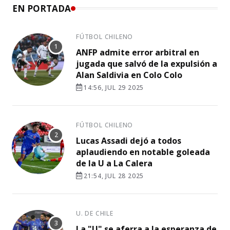
EN PORTADA
FÚTBOL CHILENO
ANFP admite error arbitral en
jugada que salvó de la expulsión a
Alan Saldivia en Colo Colo
14:56, JUL 29 2025
FÚTBOL CHILENO
Lucas Assadi dejó a todos
aplaudiendo en notable goleada
de la U a La Calera
21:54, JUL 28 2025
U. DE CHILE
La "U" se aferra a la esperanza de