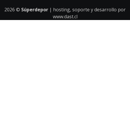
2026
©
Súperdepor
| hosting, soporte y desarrollo por
www.dast.cl