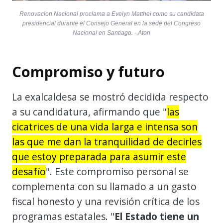
Renovacion Nacional proclama a Evelyn Matthei como su candidata
presidencial durante el Consejo General en la sede del Congreso
Nacional en Santiago. - Aton
Compromiso y futuro
La exalcaldesa se mostró decidida respecto
a su candidatura, afirmando que "
las
cicatrices de una vida larga e intensa son
las que me dan la tranquilidad de decirles
que estoy preparada para asumir este
desafío
". Este compromiso personal se
complementa con su llamado a un gasto
fiscal honesto y una revisión crítica de los
programas estatales. "
El Estado tiene un