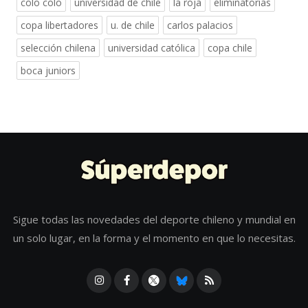
colo colo
universidad de chile
la roja
eliminatorias
copa libertadores
u. de chile
carlos palacios
selección chilena
universidad católica
copa chile
boca juniors
Sigue todas las novedades del deporte chileno y mundial en
un solo lugar, en la forma y el momento en que lo necesitas.