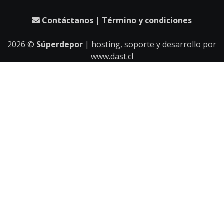
Contáctanos
|
Término y condiciones
2026
©
Súperdepor
| hosting, soporte y desarrollo por
www.dast.cl