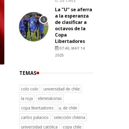
U. DE CHILE
La "U" se aferra
a la esperanza
de clasificar a
octavos de la
Copa
Libertadores
07:46, MAY 14
2025
TEMAS
colo colo
universidad de chile
la roja
eliminatorias
copa libertadores
u. de chile
carlos palacios
selección chilena
universidad católica
copa chile