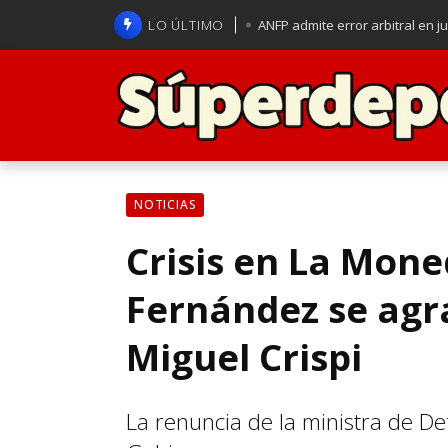
LO ÚLTIMO
ANFP admite error arbitral en j
Lucas Assadi dejó a todos apl
La U se aferra a la esperanza d
Brasil anuncia a Carlo Ancelot
NOTICIAS
Crisis en La Mon
Fernández se agra
Miguel Crispi
La renuncia de la ministra de Def