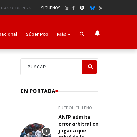
SÍGUENOS:
E AGO. DE 2026
nacional
Súper Pop
Más
EN PORTADA
FÚTBOL CHILENO
ANFP admite
error arbitral en
jugada que