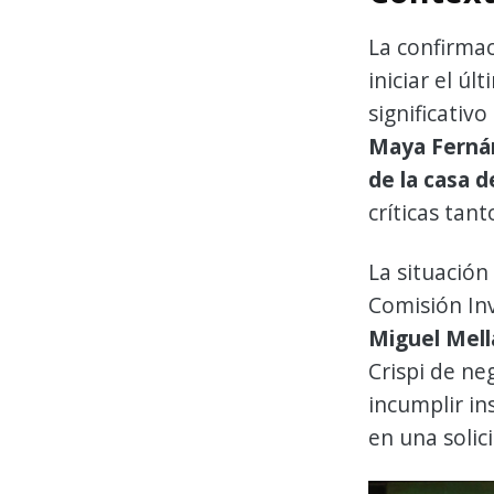
La confirmac
iniciar el 
significativ
Maya Fernán
de la casa 
críticas tan
La situación
Comisión In
Miguel Mel
Crispi de ne
incumplir in
en una solic