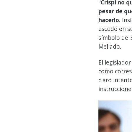
"
Crispi no q
pesar de qu
hacerlo
. In
escudó en su
símbolo del 
Mellado.
El legislado
como corres
claro intent
instruccione