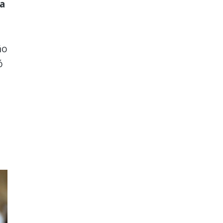
 a
ño
ó